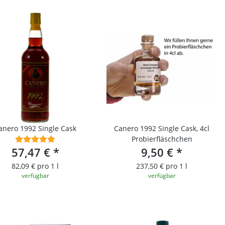
anero 1992 Single Cask
Canero 1992 Single Cask, 4cl
Probierfläschchen
57,47 €
*
9,50 €
*
82,09 € pro 1 l
237,50 € pro 1 l
verfügbar
verfügbar