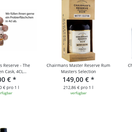
 Reserve - The
Chairmans Master Reserve Rum
C
en Cask, 4CL
Masters Selection
RFLÄSCHCHEN
00 €
*
149,00 €
*
0 € pro 1 l
212,86 € pro 1 l
rfügbar
verfügbar