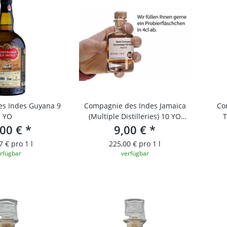
s Indes Guyana 9
Compagnie des Indes Jamaica
Co
YO
(Multiple Distilleries) 10 YO
T
,00 €
*
Single Cask Rum
9,00 €
*
7 € pro 1 l
225,00 € pro 1 l
rfügbar
verfügbar