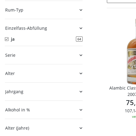
Rum-Typ
Einzelfass-Abfüllung
ja
64
Serie
Alter
Alambic Clas
Jahrgang
2007
75
Alkohol in %
107,1
ve
Alter (Jahre)