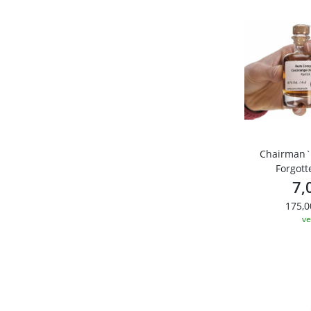
Chairman`s
Forgott
PROBIE
7,
175,0
ve