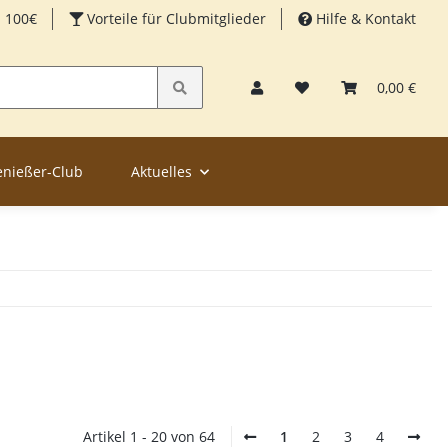
b 100€
Vorteile für Clubmitglieder
Hilfe & Kontakt
0,00 €
enießer-Club
Aktuelles
Artikel 1 - 20 von 64
1
2
3
4