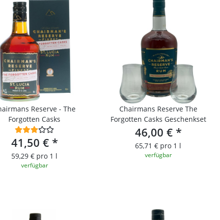
hairmans Reserve - The
Chairmans Reserve The
Forgotten Casks
Forgotten Casks Geschenkset
46,00 €
*
41,50 €
*
65,71 € pro 1 l
verfügbar
59,29 € pro 1 l
verfügbar