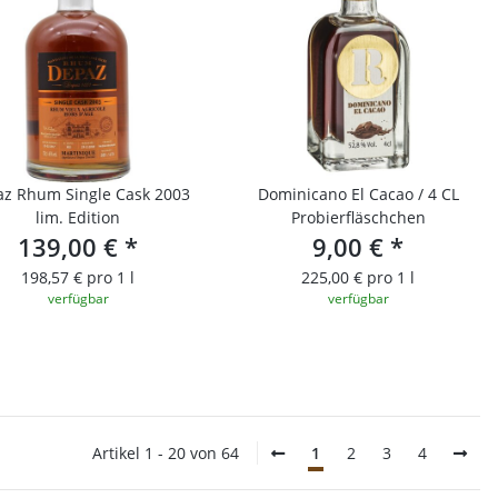
z Rhum Single Cask 2003
Dominicano El Cacao / 4 CL
lim. Edition
Probierfläschchen
139,00 €
*
9,00 €
*
198,57 € pro 1 l
225,00 € pro 1 l
verfügbar
verfügbar
Artikel 1 - 20 von 64
1
2
3
4