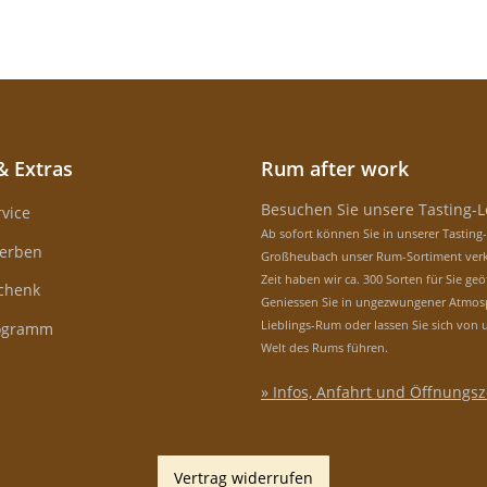
& Extras
Rum after work
Besuchen Sie unsere Tasting-
vice
Ab sofort können Sie in unserer Tasting
erben
Großheubach unser Rum-Sortiment verk
Zeit haben wir ca. 300 Sorten für Sie geö
schenk
Geniessen Sie in ungezwungener Atmos
Lieblings-Rum oder lassen Sie sich von 
rogramm
Welt des Rums führen.
» Infos, Anfahrt und Öffnungsz
Vertrag widerrufen