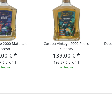
ge 2000 Matusalem
Coruba Vintage 2000 Pedro
Depa
loroso
Ximenez
,00 €
*
139,00 €
*
7 € pro 1 l
198,57 € pro 1 l
rfügbar
verfügbar