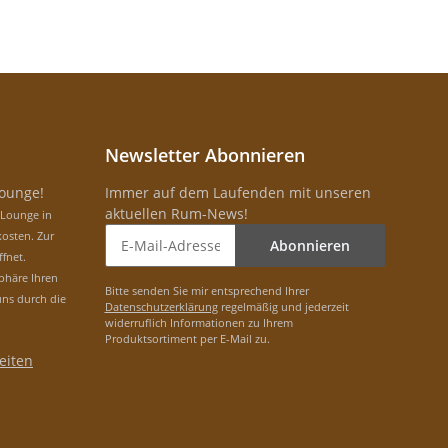
Newsletter Abonnieren
Lounge!
Immer auf dem Laufenden mit unseren
aktuellen Rum-News!
-Lounge in
osten. Zur
Abonnieren
ffnet.
phäre Ihren
Bitte senden Sie mir entsprechend Ihrer
uns durch die
Datenschutzerklärung
regelmäßig und jederzeit
widerruflich Informationen zu Ihrem
Produktsortiment per E-Mail zu.
eiten