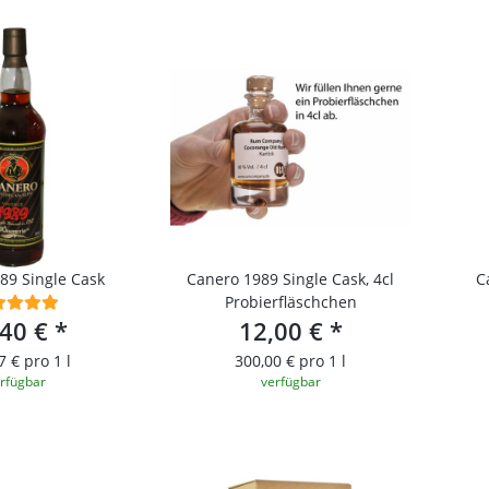
89 Single Cask
Canero 1989 Single Cask, 4cl
C
Probierfläschchen
,40 €
*
12,00 €
*
7 € pro 1 l
300,00 € pro 1 l
rfügbar
verfügbar