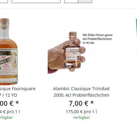
sique Foursquare
Alambic Classique Trinidad
 / 12 YO
2000, 4cl Probierfläschchen
,00 €
*
7,00 €
*
4 € pro 1 l
175,00 € pro 1 l
rfügbar
verfügbar