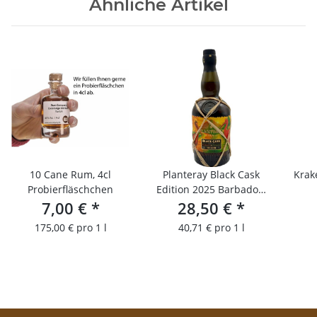
Ähnliche Artikel
10 Cane Rum, 4cl
Planteray Black Cask
Krake
Probierfläschchen
Edition 2025 Barbados-
7,00 €
*
28,50 €
Trinidad
*
175,00 € pro 1 l
40,71 € pro 1 l