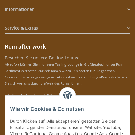
Informationen
Service & Extras
Rum after work
Besuchen Sie unsere Tasting-Lounge!
Ab sofort können Sie in unserer Tasting-Lounge in Großheubach unser Rum-
Sortiment verkosten. Zur Zeit haben wir ca. 300 Sorten für Sie geöffnet.
Geniessen Sie in ungezwungener Atmosphäre Ihren Lieblings-Rum oder lassen
Sie sich von uns durch die Welt des Rums führen.
» Infos, Anfahrt und Öffnungszeiten
Immer auf dem Laufenden mit unseren aktuellen Rum-News!
Wie wir Cookies & Co nutzen
Abonnieren
Durch Klicken auf „Alle akzeptieren“ gestatten Sie den
Bitte senden Sie mir entsprechend Ihrer
Datenschutzerklärung
regelmäßig und
Einsatz folgender Dienste auf unserer Website: YouTube,
jederzeit widerruflich Informationen zu Ihrem Produktsortiment per E-Mail zu.
Vimeo, ReCaptcha, Google Analytics, Google Ads, Google