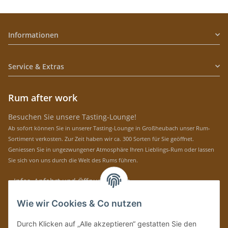
Informationen
Service & Extras
Rum after work
Besuchen Sie unsere Tasting-Lounge!
Ab sofort können Sie in unserer Tasting-Lounge in Großheubach unser Rum-
Sortiment verkosten. Zur Zeit haben wir ca. 300 Sorten für Sie geöffnet.
Geniessen Sie in ungezwungener Atmosphäre Ihren Lieblings-Rum oder lassen
Sie sich von uns durch die Welt des Rums führen.
» Infos, Anfahrt und Öffnungszeiten
Immer auf dem Laufenden mit unseren aktuellen Rum-News!
Wie wir Cookies & Co nutzen
Abonnieren
Durch Klicken auf „Alle akzeptieren“ gestatten Sie den