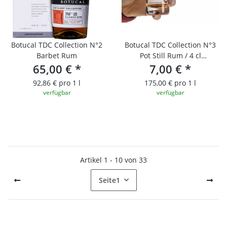
Botucal TDC Collection N°2
Botucal TDC Collection N°3
Barbet Rum
Pot Still Rum / 4 cl
65,00 €
*
Probierfläschchen
7,00 €
*
92,86 € pro 1 l
175,00 € pro 1 l
verfügbar
verfügbar
Artikel 1 - 10 von 33
Seite
1