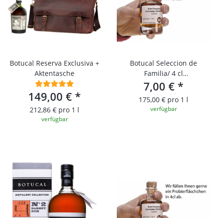
Botucal Reserva Exclusiva +
Botucal Seleccion de
Aktentasche
Familia/ 4 cl
Probierfläschchen
7,00 €
*
149,00 €
*
175,00 € pro 1 l
verfügbar
212,86 € pro 1 l
verfügbar