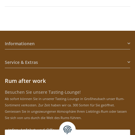
Informationen
Service & Extras
Rum after work
Besuchen Sie unsere Tasting-Lounge!
Ab sofort können Sie in unserer Tasting-Lounge in Großheubach unser Rum-
Sortiment verkosten. Zur Zeit haben wir ca. 300 Sorten für Sie geöffnet.
Geniessen Sie in ungezwungener Atmosphäre Ihren Lieblings-Rum oder lassen
Sie sich von uns durch die Welt des Rums führen.
» Infos, Anfahrt und Öffnungszeiten