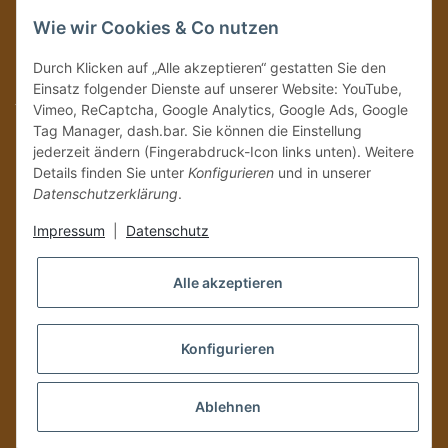
Immer auf dem Laufenden mit unseren aktuellen Rum-News!
Wie wir Cookies & Co nutzen
Abonnieren
Durch Klicken auf „Alle akzeptieren“ gestatten Sie den
Bitte senden Sie mir entsprechend Ihrer
Datenschutzerklärung
regelmäßig und
Einsatz folgender Dienste auf unserer Website: YouTube,
jederzeit widerruflich Informationen zu Ihrem Produktsortiment per E-Mail zu.
Vimeo, ReCaptcha, Google Analytics, Google Ads, Google
Tag Manager, dash.bar. Sie können die Einstellung
Vertrag widerrufen
jederzeit ändern (Fingerabdruck-Icon links unten). Weitere
Details finden Sie unter
Konfigurieren
und in unserer
Datenschutzerklärung
.
Impressum
|
Datenschutz
Alle akzeptieren
Konfigurieren
Versand und Zustellung nur an volljährige Personen!
Ablehnen
*
Alle Preise inkl. gesetzlicher USt., zzgl.
Versand
, Zahlung via
PayPal bei Kubanischen Produkten nicht möglich.