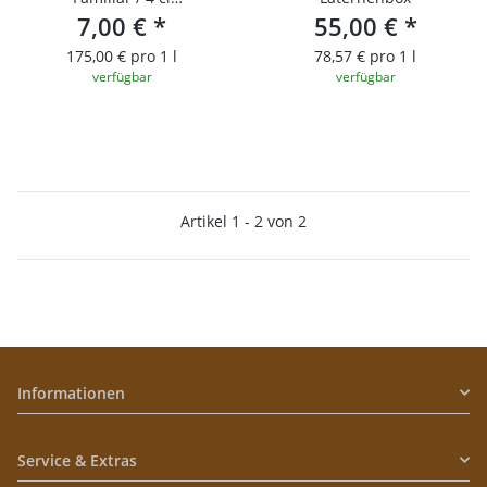
Probierfläschchen
7,00 €
*
55,00 €
*
175,00 € pro 1 l
78,57 € pro 1 l
verfügbar
verfügbar
Artikel 1 - 2 von 2
Informationen
Service & Extras