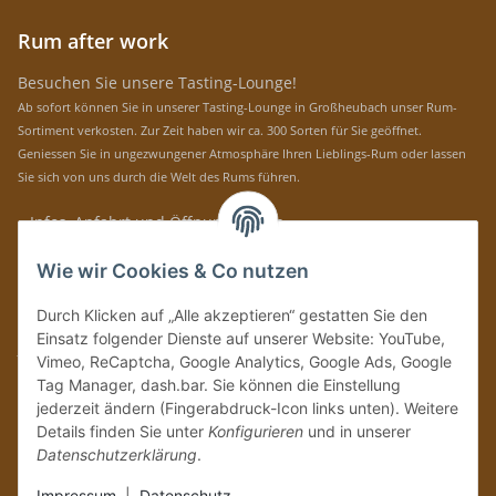
Rum after work
Besuchen Sie unsere Tasting-Lounge!
Ab sofort können Sie in unserer Tasting-Lounge in Großheubach unser Rum-
Sortiment verkosten. Zur Zeit haben wir ca. 300 Sorten für Sie geöffnet.
Geniessen Sie in ungezwungener Atmosphäre Ihren Lieblings-Rum oder lassen
Sie sich von uns durch die Welt des Rums führen.
» Infos, Anfahrt und Öffnungszeiten
Immer auf dem Laufenden mit unseren aktuellen Rum-News!
Wie wir Cookies & Co nutzen
Abonnieren
Durch Klicken auf „Alle akzeptieren“ gestatten Sie den
Bitte senden Sie mir entsprechend Ihrer
Datenschutzerklärung
regelmäßig und
Einsatz folgender Dienste auf unserer Website: YouTube,
jederzeit widerruflich Informationen zu Ihrem Produktsortiment per E-Mail zu.
Vimeo, ReCaptcha, Google Analytics, Google Ads, Google
Tag Manager, dash.bar. Sie können die Einstellung
Vertrag widerrufen
jederzeit ändern (Fingerabdruck-Icon links unten). Weitere
Details finden Sie unter
Konfigurieren
und in unserer
Datenschutzerklärung
.
Impressum
|
Datenschutz