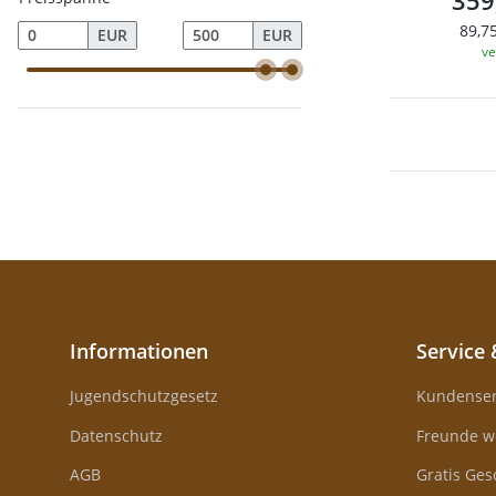
359
89,75
EUR
EUR
ve
Informationen
Service 
Jugendschutzgesetz
Kundenser
Datenschutz
Freunde w
AGB
Gratis Ge