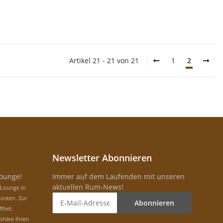
Artikel 21 - 21 von 21
1
2
Newsletter Abonnieren
Lounge!
Immer auf dem Laufenden mit unseren
aktuellen Rum-News!
-Lounge in
osten. Zur
Abonnieren
ffnet.
phäre Ihren