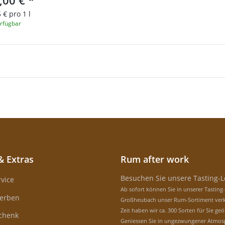
,00 €
*
 € pro 1 l
rfügbar
& Extras
Rum after work
Besuchen Sie unsere Tasting-
vice
Ab sofort können Sie in unserer Tasting
erben
Großheubach unser Rum-Sortiment verk
Zeit haben wir ca. 300 Sorten für Sie geö
schenk
Geniessen Sie in ungezwungener Atmos