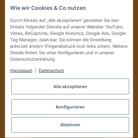
Immer auf dem Laufenden mit unseren aktuellen Rum-News!
Wie wir Cookies & Co nutzen
Abonnieren
Durch Klicken auf „Alle akzeptieren“ gestatten Sie den
Bitte senden Sie mir entsprechend Ihrer
Datenschutzerklärung
regelmäßig und
Einsatz folgender Dienste auf unserer Website: YouTube,
jederzeit widerruflich Informationen zu Ihrem Produktsortiment per E-Mail zu.
Vimeo, ReCaptcha, Google Analytics, Google Ads, Google
Tag Manager, dash.bar. Sie können die Einstellung
Vertrag widerrufen
jederzeit ändern (Fingerabdruck-Icon links unten). Weitere
Details finden Sie unter
Konfigurieren
und in unserer
Datenschutzerklärung
.
Impressum
|
Datenschutz
Alle akzeptieren
Konfigurieren
Versand und Zustellung nur an volljährige Personen!
Ablehnen
*
Alle Preise inkl. gesetzlicher USt., zzgl.
Versand
, Zahlung via
PayPal bei Kubanischen Produkten nicht möglich.