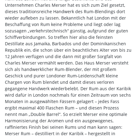
Unternehmen Charles Merser hat es sich zum Ziel gesetzt,
dieses traditionsreiche Handwerk des Rum-Blendings dort
wieder aufleben zu lassen. Bekanntlich hat London mit der
Beschaffung von Rum keine Probleme und liegt oder lag
sozusagen „verkehrstechnisch“ günstig, aufgrund der guten
Schiffverbindungen. So treffen hier also die feinsten
Destillate aus Jamaika, Barbados und der Dominikanischen
Republik ein, die schon über ein beachtliches Alter von bis zu
12 Jahren verfügen und die dann mit großer Sorgfalt von
Charles Merser vermählt werden. Das Haus Merser versteht
sich als handwerklicher Rum-Blender, der mit großem
Geschick und purer Londoner Rum-Leidenschaft kleine
Chargen von Rum blendet und damit dieses verloren
gegangene Handwerk wiederbelebt. Der Rum aus der Karibik
wird dafür in London nochmals für einen Zeitraum von sechs
Monaten in ausgewählten Fässern gelagert – jedes Fass
ergibt maximal 400 Flaschen Rum – und diesen Prozess
nennt man „Double Barrel“. So erzielt Merser eine optimale
Harmonisierung der Aromen und ein ausgewogenes,
raffiniertes Finish bei seinen Rums und man kann sagen:
Merser Rum – destilliert in der Karibik – hergestellt in