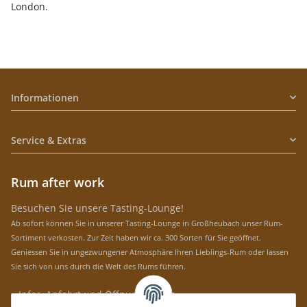
London.
Informationen
Service & Extras
Rum after work
Besuchen Sie unsere Tasting-Lounge!
Ab sofort können Sie in unserer Tasting-Lounge in Großheubach unser Rum-
Sortiment verkosten. Zur Zeit haben wir ca. 300 Sorten für Sie geöffnet.
Geniessen Sie in ungezwungener Atmosphäre Ihren Lieblings-Rum oder lassen
Sie sich von uns durch die Welt des Rums führen.
» Infos, Anfahrt und Öffnungszeiten