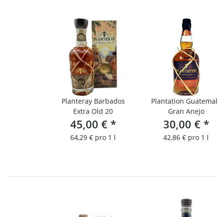
Planteray Barbados
Plantation Guatema
Extra Old 20
Gran Anejo
45,00 €
*
30,00 €
*
64,29 € pro 1 l
42,86 € pro 1 l