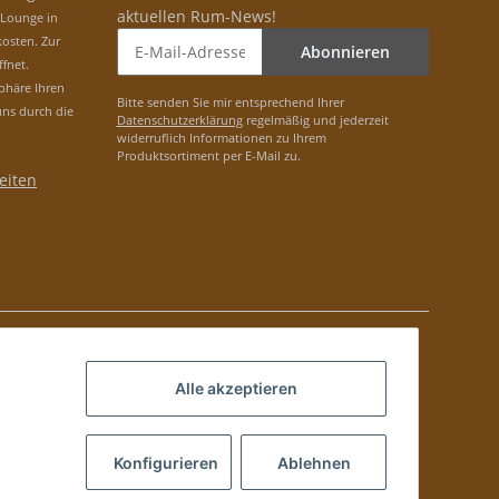
aktuellen Rum-News!
-Lounge in
osten. Zur
Abonnieren
ffnet.
phäre Ihren
Bitte senden Sie mir entsprechend Ihrer
uns durch die
Datenschutzerklärung
regelmäßig und jederzeit
widerruflich Informationen zu Ihrem
Produktsortiment per E-Mail zu.
eiten
Alle akzeptieren
Konfigurieren
Ablehnen