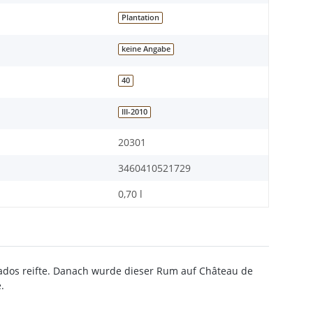
Plantation
keine Angabe
40
III-2010
20301
3460410521729
0,70 l
arbados reifte. Danach wurde dieser Rum auf Château de
.