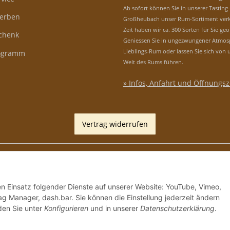
Ab sofort können Sie in unserer Tasting
erben
Großheubach unser Rum-Sortiment verk
Zeit haben wir ca. 300 Sorten für Sie geö
schenk
Geniessen Sie in ungezwungener Atmos
Lieblings-Rum oder lassen Sie sich von 
rogramm
Welt des Rums führen.
» Infos, Anfahrt und Öffnungsz
Vertrag widerrufen
den Einsatz folgender Dienste auf unserer Website: YouTube, Vimeo,
g Manager, dash.bar. Sie können die Einstellung jederzeit ändern
nden Sie unter
Konfigurieren
und in unserer
Datenschutzerklärung
.