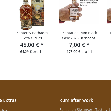
Planteray Barbados
Plantation Rum Black
Extra Old 20
Cask 2023 Barbados-
45,00 €
*
Venezuela/4cl
7,00 €
*
Probierfläschchen
64,29 € pro 1 l
175,00 € pro 1 l
& Extras
Rum after work
Besuchen Sie unsere Tasting-
vice