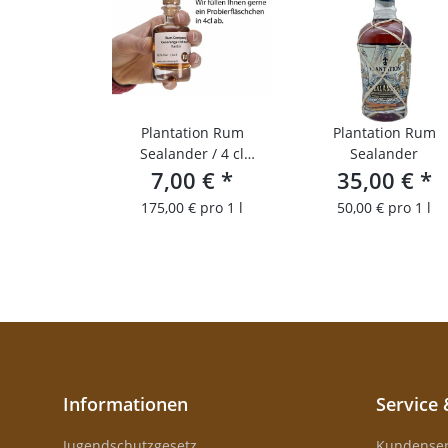
Plantation Rum
Plantation Rum
Sealander / 4 cl
Sealander
Probierfläschchen
7,00 €
*
35,00 €
*
175,00 € pro 1 l
50,00 € pro 1 l
Informationen
Service 
Jugendschutzgesetz
Kundenser