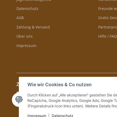
Datenschutz
Freunde w
AGB
Gratis Ge
Zahlung & Versand
Partnerp
Über uns
Hilfe / FAQ
Impressum
Zahlung & Versand
Wie wir Cookies & Co nutzen
Durch Klicken auf „Alle akzeptieren“ gestatten Sie 
ReCaptcha, Google Analytics, Google Ads, Google Ta
(Fingerabdruck-Icon links unten). Weitere Details fi
Impressum
|
Datenschutz