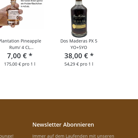
Plantation Pineapple
Dos Maderas PX 5
Rum/ 4 CL
YO+5YO
Probierfläschchen
7,00 €
*
38,00 €
*
175,00 € pro 1 l
54,29 € pro 1 l
Newsletter Abonnieren
Lounge!
Immer auf dem Laufenden mit unseren