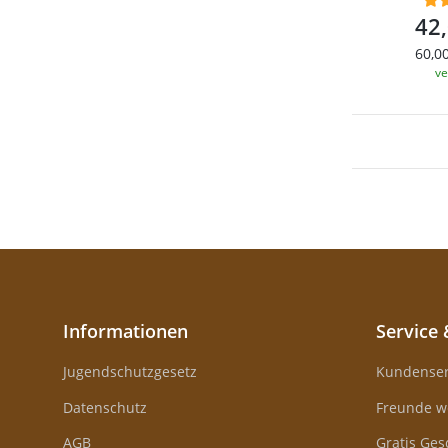
42
60,00
ve
Informationen
Service 
Jugendschutzgesetz
Kundenser
Datenschutz
Freunde w
AGB
Gratis Ge