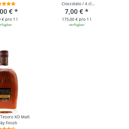
Cioccolato / 4 cl
,00 €
*
Probierfläschchen
7,00 €
*
 € pro 1 l
175,00 € pro 1 l
rfügbar
verfügbar
Tesoro XO Malt
ky Finish