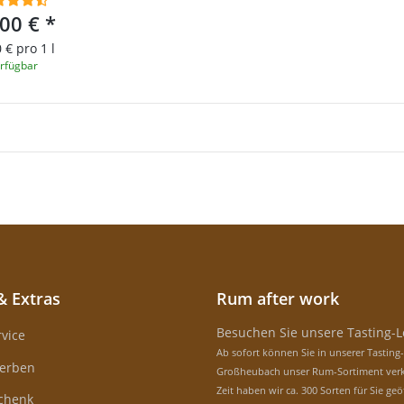
,00 €
*
 € pro 1 l
rfügbar
& Extras
Rum after work
Besuchen Sie unsere Tasting-
vice
Ab sofort können Sie in unserer Tasting
erben
Großheubach unser Rum-Sortiment verk
Zeit haben wir ca. 300 Sorten für Sie geö
schenk