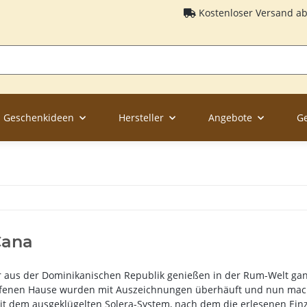
Kostenloser Versand a
Geschenkideen
Hersteller
Angebote
G
Cana
er aus der Dominikanischen Republik genießen in der Rum-Welt g
fenen Hause wurden mit Auszeichnungen überhäuft und nun macht
t dem ausgeklügelten Solera-System, nach dem die erlesenen Einzel