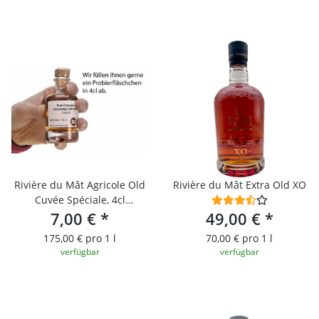
Rivière du Mât Agricole Old
Rivière du Mât Extra Old XO
Cuvée Spéciale, 4cl
Probierfläschchen
7,00 €
*
49,00 €
*
175,00 € pro 1 l
70,00 € pro 1 l
verfügbar
verfügbar