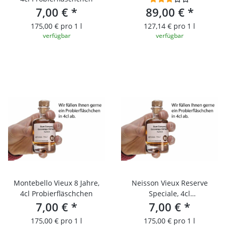
7,00 €
*
89,00 €
*
175,00 € pro 1 l
127,14 € pro 1 l
verfügbar
verfügbar
Montebello Vieux 8 Jahre,
Neisson Vieux Reserve
4cl Probierfläschchen
Speciale, 4cl
7,00 €
*
Probierfläschchen
7,00 €
*
175,00 € pro 1 l
175,00 € pro 1 l