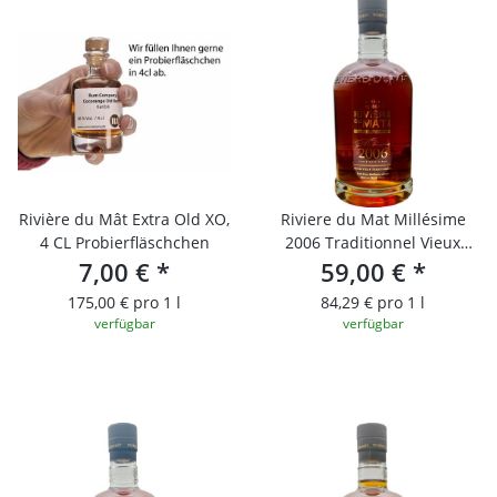
Rivière du Mât Extra Old XO,
Riviere du Mat Millésime
4 CL Probierfläschchen
2006 Traditionnel Vieux
7,00 €
*
Cuvee Hors d´Age
59,00 €
*
175,00 € pro 1 l
84,29 € pro 1 l
verfügbar
verfügbar