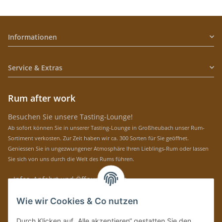
Informationen
Service & Extras
Rum after work
Besuchen Sie unsere Tasting-Lounge!
Ab sofort können Sie in unserer Tasting-Lounge in Großheubach unser Rum-
Sortiment verkosten. Zur Zeit haben wir ca. 300 Sorten für Sie geöffnet.
Geniessen Sie in ungezwungener Atmosphäre Ihren Lieblings-Rum oder lassen
Sie sich von uns durch die Welt des Rums führen.
» Infos, Anfahrt und Öffnungszeiten
Immer auf dem Laufenden mit unseren aktuellen Rum-News!
Wie wir Cookies & Co nutzen
Abonnieren
Durch Klicken auf „Alle akzeptieren“ gestatten Sie den