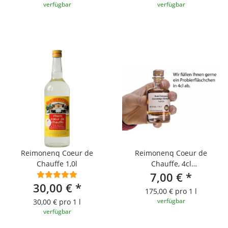
verfügbar
verfügbar
Reimonenq Coeur de
Reimonenq Coeur de
Chauffe 1,0l
Chauffe, 4cl
Probierfläschchen
7,00 €
*
30,00 €
*
175,00 € pro 1 l
verfügbar
30,00 € pro 1 l
verfügbar