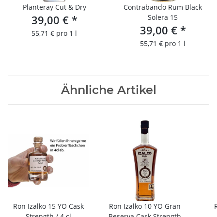
Planteray Cut & Dry
Contrabando Rum Black
39,00 €
*
Solera 15
39,00 €
*
55,71 € pro 1 l
55,71 € pro 1 l
Ähnliche Artikel
Ron Izalko 15 YO Cask
Ron Izalko 10 YO Gran
Strength / 4 cl
Reserva Cask Strength