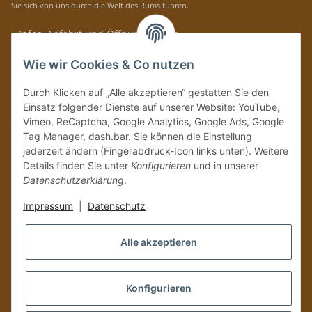
Sie sich von uns durch die Welt des Rums führen.
» Infos, Anfahrt und Öffnungszeiten
Immer auf dem Laufenden mit unseren aktuellen Rum-News!
Wie wir Cookies & Co nutzen
Abonnieren
Durch Klicken auf „Alle akzeptieren“ gestatten Sie den
Bitte senden Sie mir entsprechend Ihrer
Datenschutzerklärung
regelmäßig und
Einsatz folgender Dienste auf unserer Website: YouTube,
jederzeit widerruflich Informationen zu Ihrem Produktsortiment per E-Mail zu.
Vimeo, ReCaptcha, Google Analytics, Google Ads, Google
Tag Manager, dash.bar. Sie können die Einstellung
Vertrag widerrufen
jederzeit ändern (Fingerabdruck-Icon links unten). Weitere
Details finden Sie unter
Konfigurieren
und in unserer
Datenschutzerklärung
.
Impressum
|
Datenschutz
Alle akzeptieren
Konfigurieren