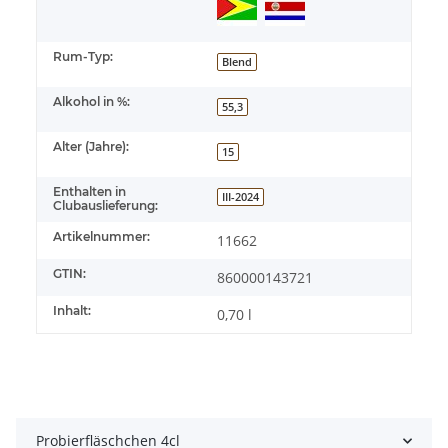
Rum-Typ:
Blend
Alkohol in %:
55,3
Alter (Jahre):
15
Enthalten in
III-2024
Clubauslieferung:
Artikelnummer:
11662
GTIN:
860000143721
Inhalt:
0,70 l
Probierfläschchen 4cl