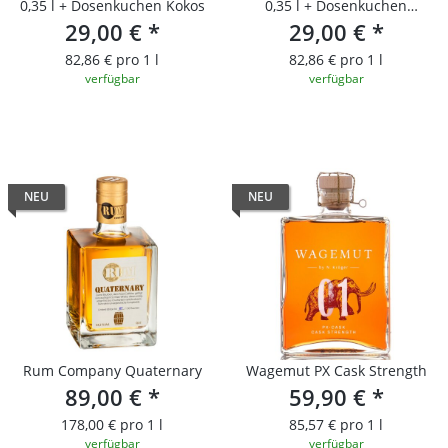
0,35 l + Dosenkuchen Kokos
0,35 l + Dosenkuchen
29,00 €
*
29,00 €
Mandarine
*
82,86 € pro 1 l
82,86 € pro 1 l
verfügbar
verfügbar
NEU
NEU
Rum Company Quaternary
Wagemut PX Cask Strength
89,00 €
*
59,90 €
*
178,00 € pro 1 l
85,57 € pro 1 l
verfügbar
verfügbar