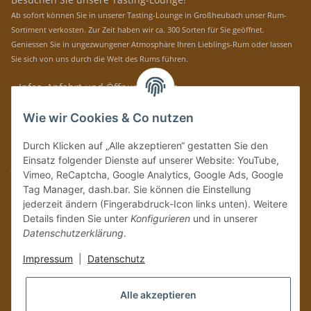
Ab sofort können Sie in unserer Tasting-Lounge in Großheubach unser Rum-
Sortiment verkosten. Zur Zeit haben wir ca. 300 Sorten für Sie geöffnet.
Geniessen Sie in ungezwungener Atmosphäre Ihren Lieblings-Rum oder lassen
Sie sich von uns durch die Welt des Rums führen.
» Infos, Anfahrt und Öffnungszeiten
Immer auf dem Laufenden mit unseren aktuellen Rum-News!
Wie wir Cookies & Co nutzen
Abonnieren
Durch Klicken auf „Alle akzeptieren“ gestatten Sie den
Bitte senden Sie mir entsprechend Ihrer
Datenschutzerklärung
regelmäßig und
Einsatz folgender Dienste auf unserer Website: YouTube,
jederzeit widerruflich Informationen zu Ihrem Produktsortiment per E-Mail zu.
Vimeo, ReCaptcha, Google Analytics, Google Ads, Google
Tag Manager, dash.bar. Sie können die Einstellung
Vertrag widerrufen
jederzeit ändern (Fingerabdruck-Icon links unten). Weitere
Details finden Sie unter
Konfigurieren
und in unserer
Datenschutzerklärung
.
Impressum
|
Datenschutz
Alle akzeptieren