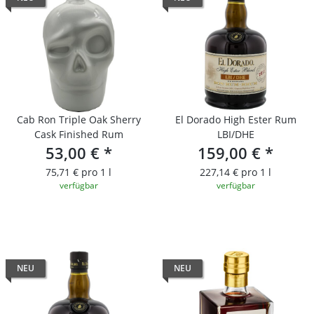
Cab Ron Triple Oak Sherry
El Dorado High Ester Rum
Cask Finished Rum
LBI/DHE
53,00 €
*
159,00 €
*
75,71 € pro 1 l
227,14 € pro 1 l
verfügbar
verfügbar
NEU
NEU