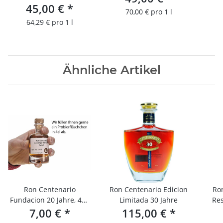
45,00 €
*
70,00 € pro 1 l
64,29 € pro 1 l
Ähnliche Artikel
Ron Centenario
Ron Centenario Edicion
Ro
Fundacion 20 Jahre, 4CL
Limitada 30 Jahre
Res
PROBIERFLÄSCHCHEN
7,00 €
*
115,00 €
*
PR