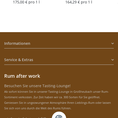
175,00 € pro 1 l
164,29 € pro 1 l
Informationen
Service & Extras
Rum after work
Besuchen Sie unsere Tasting-Lounge!
Ab sofort können Sie in unserer Tasting-Lounge in Großheubach unser Rum-
Sortiment verkosten. Zur Zeit haben wir ca. 300 Sorten für Sie geöffnet.
Geniessen Sie in ungezwungener Atmosphäre Ihren Lieblings-Rum oder lassen
Sie sich von uns durch die Welt des Rums führen.