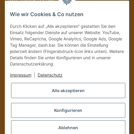
» Infos, Anfahrt und Öffnungszeiten
Immer auf dem Laufenden mit unseren aktuellen Rum-News!
Wie wir Cookies & Co nutzen
Abonnieren
Durch Klicken auf „Alle akzeptieren“ gestatten Sie den
Bitte senden Sie mir entsprechend Ihrer
Datenschutzerklärung
regelmäßig und
Einsatz folgender Dienste auf unserer Website: YouTube,
jederzeit widerruflich Informationen zu Ihrem Produktsortiment per E-Mail zu.
Vimeo, ReCaptcha, Google Analytics, Google Ads, Google
Tag Manager, dash.bar. Sie können die Einstellung
Vertrag widerrufen
jederzeit ändern (Fingerabdruck-Icon links unten). Weitere
Details finden Sie unter
Konfigurieren
und in unserer
Datenschutzerklärung
.
Impressum
|
Datenschutz
Alle akzeptieren
Konfigurieren
Versand und Zustellung nur an volljährige Personen!
Ablehnen
*
Alle Preise inkl. gesetzlicher USt., zzgl.
Versand
, Zahlung via