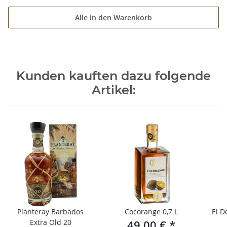
Alle in den Warenkorb
Kunden kauften dazu folgende
Artikel:
Planteray Barbados
Cocorange 0,7 L
El D
Extra Old 20
49,00 €
*