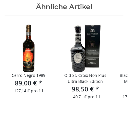
Ähnliche Artikel
Cerro Negro 1989
Old St. Croix Non Plus
Blac
89,00 €
*
Ultra Black Edition
Ma
98,50 €
*
P
127,14 € pro 1 l
140,71 € pro 1 l
17