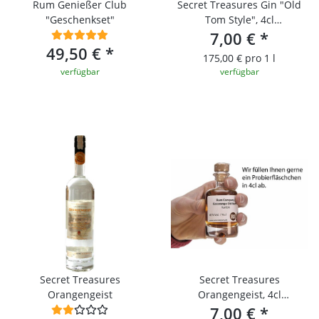
Rum Genießer Club
Secret Treasures Gin "Old
"Geschenkset"
Tom Style", 4cl
Probierfläschchen
7,00 €
*
49,50 €
*
175,00 € pro 1 l
verfügbar
verfügbar
Secret Treasures
Secret Treasures
Orangengeist
Orangengeist, 4cl
Probierfläschchen
7,00 €
*