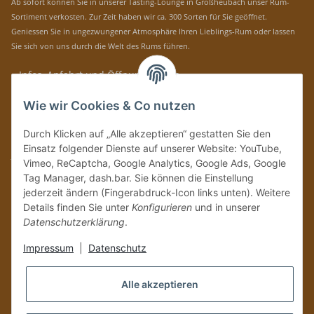
Ab sofort können Sie in unserer Tasting-Lounge in Großheubach unser Rum-
Sortiment verkosten. Zur Zeit haben wir ca. 300 Sorten für Sie geöffnet.
Geniessen Sie in ungezwungener Atmosphäre Ihren Lieblings-Rum oder lassen
Sie sich von uns durch die Welt des Rums führen.
» Infos, Anfahrt und Öffnungszeiten
Immer auf dem Laufenden mit unseren aktuellen Rum-News!
Wie wir Cookies & Co nutzen
Abonnieren
Durch Klicken auf „Alle akzeptieren“ gestatten Sie den
Bitte senden Sie mir entsprechend Ihrer
Datenschutzerklärung
regelmäßig und
Einsatz folgender Dienste auf unserer Website: YouTube,
jederzeit widerruflich Informationen zu Ihrem Produktsortiment per E-Mail zu.
Vimeo, ReCaptcha, Google Analytics, Google Ads, Google
Tag Manager, dash.bar. Sie können die Einstellung
Vertrag widerrufen
jederzeit ändern (Fingerabdruck-Icon links unten). Weitere
Details finden Sie unter
Konfigurieren
und in unserer
Datenschutzerklärung
.
Impressum
|
Datenschutz
Alle akzeptieren