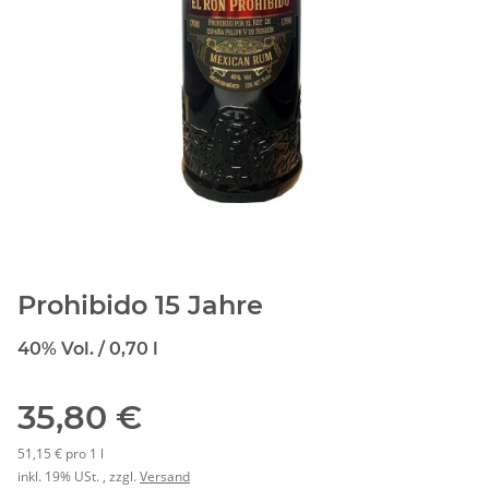
Prohibido 15 Jahre
40% Vol. / 0,70 l
35,80 €
51,15 € pro 1 l
inkl. 19% USt. , zzgl.
Versand