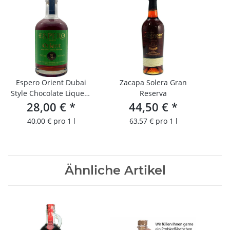
Espero Orient Dubai
Zacapa Solera Gran
Style Chocolate Liqueur
Reserva
Limited Edition
28,00 €
*
44,50 €
*
40,00 € pro 1 l
63,57 € pro 1 l
Ähnliche Artikel