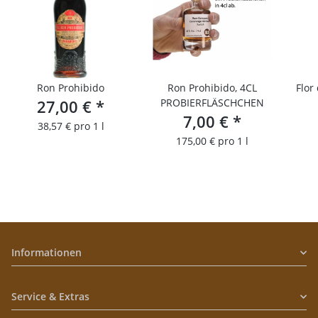
Ron Prohibido
Ron Prohibido, 4CL
Flor
27,00 €
*
PROBIERFLÄSCHCHEN
7,00 €
*
P
38,57 € pro 1 l
175,00 € pro 1 l
Informationen
Service & Extras