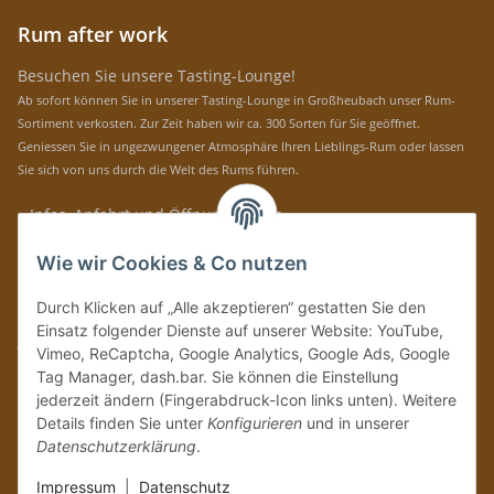
Rum after work
Besuchen Sie unsere Tasting-Lounge!
Ab sofort können Sie in unserer Tasting-Lounge in Großheubach unser Rum-
Sortiment verkosten. Zur Zeit haben wir ca. 300 Sorten für Sie geöffnet.
Geniessen Sie in ungezwungener Atmosphäre Ihren Lieblings-Rum oder lassen
Sie sich von uns durch die Welt des Rums führen.
» Infos, Anfahrt und Öffnungszeiten
Immer auf dem Laufenden mit unseren aktuellen Rum-News!
Wie wir Cookies & Co nutzen
Abonnieren
Durch Klicken auf „Alle akzeptieren“ gestatten Sie den
Bitte senden Sie mir entsprechend Ihrer
Datenschutzerklärung
regelmäßig und
Einsatz folgender Dienste auf unserer Website: YouTube,
jederzeit widerruflich Informationen zu Ihrem Produktsortiment per E-Mail zu.
Vimeo, ReCaptcha, Google Analytics, Google Ads, Google
Tag Manager, dash.bar. Sie können die Einstellung
Vertrag widerrufen
jederzeit ändern (Fingerabdruck-Icon links unten). Weitere
Details finden Sie unter
Konfigurieren
und in unserer
Datenschutzerklärung
.
Impressum
|
Datenschutz