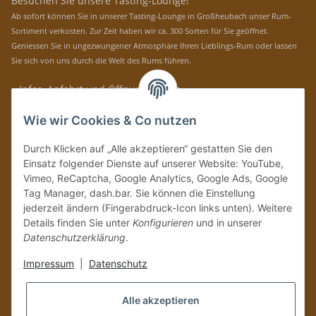
Besuchen Sie unsere Tasting-Lounge!
Ab sofort können Sie in unserer Tasting-Lounge in Großheubach unser Rum-
Sortiment verkosten. Zur Zeit haben wir ca. 300 Sorten für Sie geöffnet.
Geniessen Sie in ungezwungener Atmosphäre Ihren Lieblings-Rum oder lassen
Sie sich von uns durch die Welt des Rums führen.
» Infos, Anfahrt und Öffnungszeiten
Immer auf dem Laufenden mit unseren aktuellen Rum-News!
Wie wir Cookies & Co nutzen
Abonnieren
Durch Klicken auf „Alle akzeptieren“ gestatten Sie den
Bitte senden Sie mir entsprechend Ihrer
Datenschutzerklärung
regelmäßig und
Einsatz folgender Dienste auf unserer Website: YouTube,
jederzeit widerruflich Informationen zu Ihrem Produktsortiment per E-Mail zu.
Vimeo, ReCaptcha, Google Analytics, Google Ads, Google
Tag Manager, dash.bar. Sie können die Einstellung
Vertrag widerrufen
jederzeit ändern (Fingerabdruck-Icon links unten). Weitere
Details finden Sie unter
Konfigurieren
und in unserer
Datenschutzerklärung
.
Impressum
|
Datenschutz
Alle akzeptieren