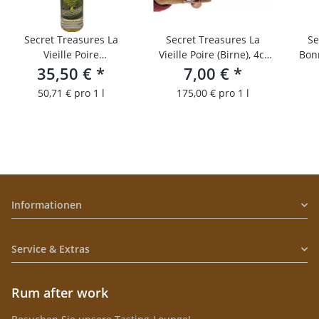
Secret Treasures La
Secret Treasures La
Se
Vieille Poire
Vieille Poire (Birne), 4cl
Bonn
35,50 €
(Birnenbrand)
*
Probierfläschchen
7,00 €
*
4cl
50,71 € pro 1 l
175,00 € pro 1 l
Informationen
Service & Extras
Rum after work