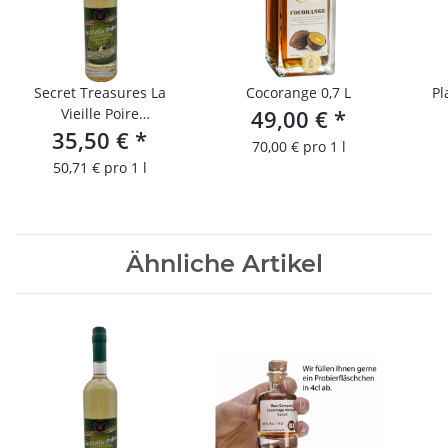
Secret Treasures La
Cocorange 0,7 L
Pl
Vieille Poire
49,00 €
*
35,50 €
(Birnenbrand)
*
70,00 € pro 1 l
50,71 € pro 1 l
Ähnliche Artikel