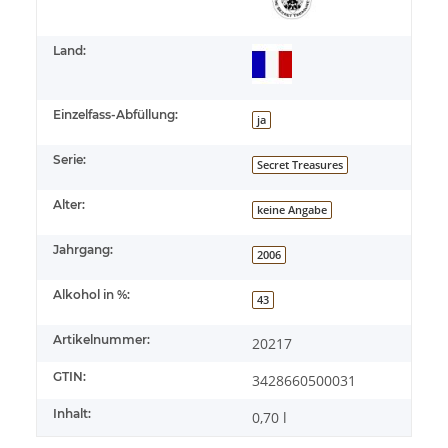
Land:
Einzelfass-Abfüllung:
ja
Serie:
Secret Treasures
Alter:
keine Angabe
Jahrgang:
2006
Alkohol in %:
43
Artikelnummer:
20217
GTIN:
3428660500031
Inhalt:
0,70 l