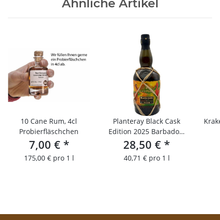
Ähnliche Artikel
10 Cane Rum, 4cl
Planteray Black Cask
Krake
Probierfläschchen
Edition 2025 Barbados-
7,00 €
*
28,50 €
Trinidad
*
175,00 € pro 1 l
40,71 € pro 1 l