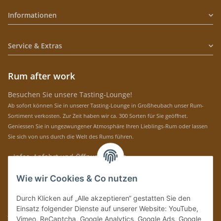
Informationen
Service & Extras
Rum after work
Besuchen Sie unsere Tasting-Lounge!
Ab sofort können Sie in unserer Tasting-Lounge in Großheubach unser Rum-
Sortiment verkosten. Zur Zeit haben wir ca. 300 Sorten für Sie geöffnet.
Geniessen Sie in ungezwungener Atmosphäre Ihren Lieblings-Rum oder lassen
Sie sich von uns durch die Welt des Rums führen.
» Infos, Anfahrt und Öffnungszeiten
Immer auf dem Laufenden mit unseren aktuellen Rum-News!
Wie wir Cookies & Co nutzen
Abonnieren
Durch Klicken auf „Alle akzeptieren“ gestatten Sie den
Bitte senden Sie mir entsprechend Ihrer
Datenschutzerklärung
regelmäßig und
Einsatz folgender Dienste auf unserer Website: YouTube,
jederzeit widerruflich Informationen zu Ihrem Produktsortiment per E-Mail zu.
Vimeo, ReCaptcha, Google Analytics, Google Ads, Google