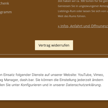
Zeit haben wir ca. 300 Sorten für Sie geö
schenk
Geniessen Sie in ungezwungener Atmos
Lieblings-Rum oder lassen Sie sich von 
rogramm
Welt des Rums führen.
» Infos, Anfahrt und Öffnungsz
Vertrag widerrufen
den Einsatz folgender Dienste auf unserer Website: YouTube, Vimeo,
g Manager, dash.bar. Sie können die Einstellung jederzeit ändern
nden Sie unter
Konfigurieren
und in unserer
Datenschutzerklärung
.
*
Alle Preise inkl. gesetzlicher USt., zzgl.
Versand
, Zah