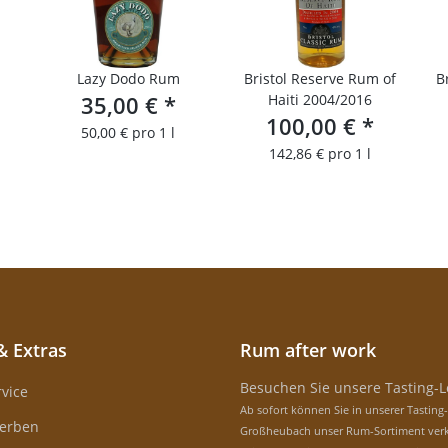
Lazy Dodo Rum
Bristol Reserve Rum of
B
35,00 €
*
Haiti 2004/2016
100,00 €
*
50,00 € pro 1 l
142,86 € pro 1 l
& Extras
Rum after work
Besuchen Sie unsere Tasting-
vice
Ab sofort können Sie in unserer Tasting
erben
Großheubach unser Rum-Sortiment verk