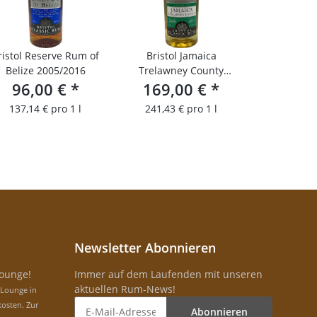
ristol Reserve Rum of
Bristol Jamaica
Belize 2005/2016
Trelawney County
96,00 €
*
169,00 €
2009/2021
*
137,14 € pro 1 l
241,43 € pro 1 l
Newsletter Abonnieren
Lounge!
Immer auf dem Laufenden mit unseren
aktuellen Rum-News!
-Lounge in
osten. Zur
Abonnieren