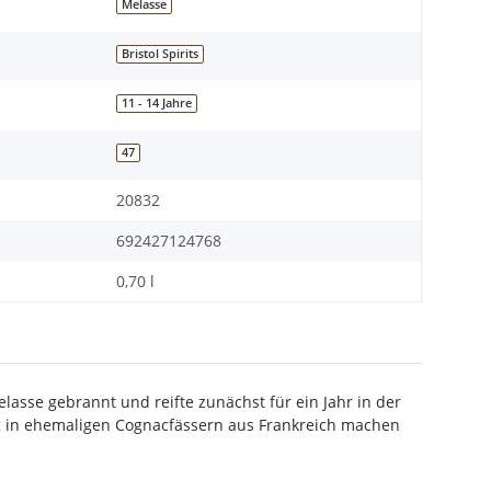
Melasse
Bristol Spirits
11 - 14 Jahre
47
20832
692427124768
0,70 l
elasse gebrannt und reifte zunächst für ein Jahr in der
ng in ehemaligen Cognacfässern aus Frankreich machen