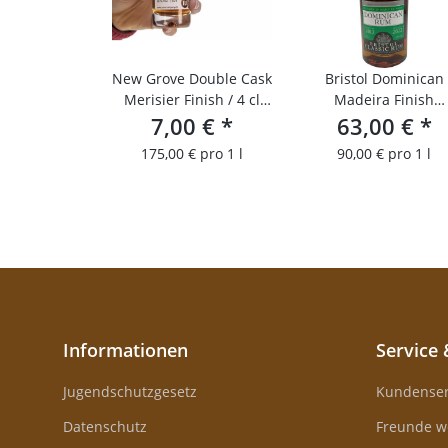
New Grove Double Cask
Bristol Dominican
Merisier Finish / 4 cl
Madeira Finish
Probierfläschchen
7,00 €
*
63,00 €
2013/2022
*
175,00 € pro 1 l
90,00 € pro 1 l
Informationen
Service 
Jugendschutzgesetz
Kundenser
Datenschutz
Freunde w