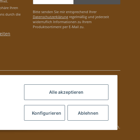
ffnet.
phäre Ihren
Bitte senden Sie mir entsprechend Ihrer
uns durch die
Datenschutzerklärung
regelmäßig und jederzeit
widerruflich Informationen zu Ihrem
Produktsortiment per E-Mail zu.
eiten
Alle akzeptieren
Konfigurieren
Ablehnen
lung via PayPal bei Kubanischen Produkten nicht möglich.