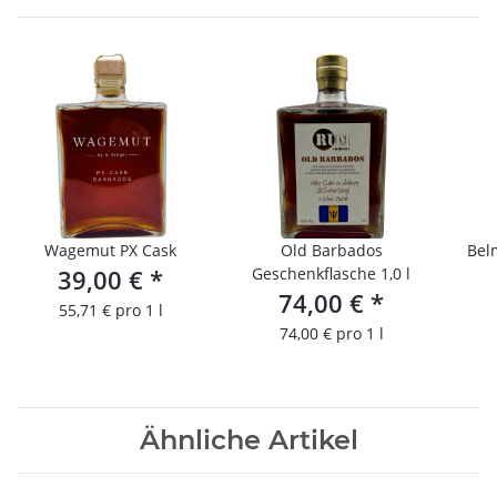
Wagemut PX Cask
Old Barbados
Bel
39,00 €
*
Geschenkflasche 1,0 l
74,00 €
*
55,71 € pro 1 l
74,00 € pro 1 l
Ähnliche Artikel