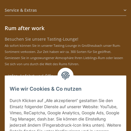
Service & Extras
Rum after work
Besuchen Sie unsere Tasting-Lounge!
Ab sofort können Sie in unserer Tasting-Lounge in Großheubach unser Rum-
Sortiment verkosten. Zur Zeit haben wir ca. 300 Sorten für Sie geöffnet.
Geniessen Sie in ungezwungener Atmosphäre Ihren Lieblings-Rum oder lassen
Sie sich von uns durch die Welt des Rums führen.
» Infos, Anfahrt und Öffnungszeiten
Immer auf dem Laufenden mit unseren aktuellen Rum-News!
Wie wir Cookies & Co nutzen
Abonnieren
Durch Klicken auf „Alle akzeptieren“ gestatten Sie den
Bitte senden Sie mir entsprechend Ihrer
Datenschutzerklärung
regelmäßig und
Einsatz folgender Dienste auf unserer Website: YouTube,
jederzeit widerruflich Informationen zu Ihrem Produktsortiment per E-Mail zu.
Vimeo, ReCaptcha, Google Analytics, Google Ads, Google
Tag Manager, dash.bar. Sie können die Einstellung
Vertrag widerrufen
jederzeit ändern (Fingerabdruck-Icon links unten). Weitere