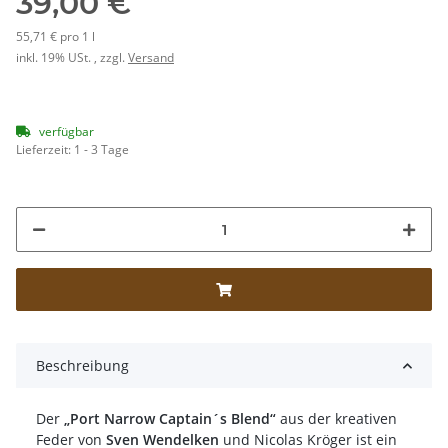
39,00 €
55,71 € pro 1 l
inkl. 19% USt. , zzgl.
Versand
verfügbar
Lieferzeit:
1 - 3 Tage
Beschreibung
Der
„Port Narrow Captain´s Blend“
aus der kreativen
Feder von
Sven Wendelken
und Nicolas Kröger ist ein