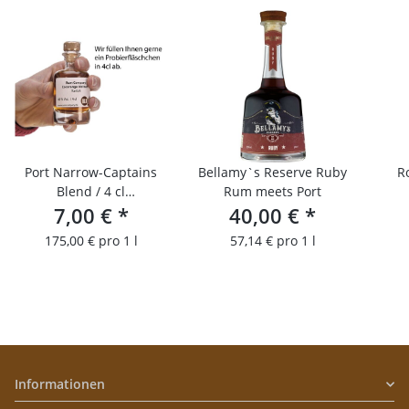
Port Narrow-Captains
Bellamy`s Reserve Ruby
R
Blend / 4 cl
Rum meets Port
Probierfläschchen
7,00 €
*
40,00 €
*
175,00 € pro 1 l
57,14 € pro 1 l
Informationen