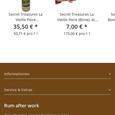
Secret Treasures La
Secret Treasures La
Se
Vieille Poire
Vieille Poire (Birne), 4cl
Bonn
35,50 €
(Birnenbrand)
*
Probierfläschchen
7,00 €
*
4cl
50,71 € pro 1 l
175,00 € pro 1 l
Informationen
Service & Extras
Rum after work