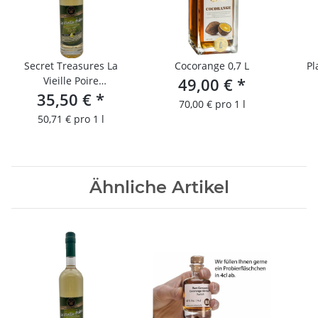
Secret Treasures La
Cocorange 0,7 L
Pl
Vieille Poire
49,00 €
*
35,50 €
(Birnenbrand)
*
70,00 € pro 1 l
50,71 € pro 1 l
Ähnliche Artikel