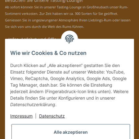
Besuchen Sie unsere Tasting-Lounge!
Ab sofort können Sie in unserer Tasting-Lounge in Großheubach unser Rum-
Sortiment verkosten. Zur Zeit haben wir ca. 300 Sorten für Sie geöffnet.
Geniessen Sie in ungezwungener Atmosphäre Ihren Lieblings-Rum oder lassen
Sie sich von uns durch die Welt des Rums führen.
» Infos, Anfahrt und Öffnungszeiten
Immer auf dem Laufenden mit unseren aktuellen Rum-News!
Wie wir Cookies & Co nutzen
Abonnieren
Durch Klicken auf „Alle akzeptieren“ gestatten Sie den
Bitte senden Sie mir entsprechend Ihrer
Datenschutzerklärung
regelmäßig und
Einsatz folgender Dienste auf unserer Website: YouTube,
jederzeit widerruflich Informationen zu Ihrem Produktsortiment per E-Mail zu.
Vimeo, ReCaptcha, Google Analytics, Google Ads, Google
Tag Manager, dash.bar. Sie können die Einstellung
Vertrag widerrufen
jederzeit ändern (Fingerabdruck-Icon links unten). Weitere
Details finden Sie unter
Konfigurieren
und in unserer
Datenschutzerklärung
.
Impressum
|
Datenschutz
Alle akzeptieren