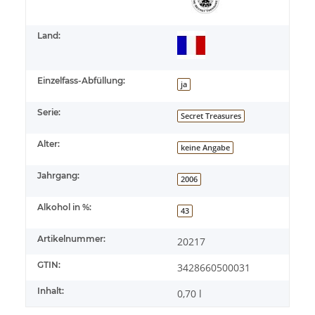
Land:
Einzelfass-Abfüllung:
ja
Serie:
Secret Treasures
Alter:
keine Angabe
Jahrgang:
2006
Alkohol in %:
43
Artikelnummer:
20217
GTIN:
3428660500031
Inhalt:
0,70 l